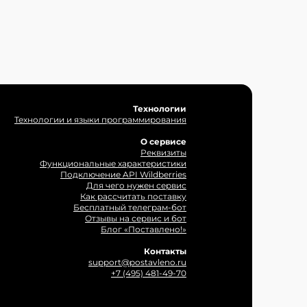
Технологии
Технологии и языки программирования
О сервисе
Реквизиты
Функциональные характеристики
Подключение API Wildberries
Для чего нужен сервис
Как рассчитать поставку
Бесплатный телеграм-бот
Отзывы на сервис и бот
Блог «Поставлено!»
Контакты
support@postavleno.ru
+7 (495) 481-49-70