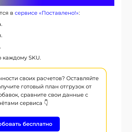
тся в
сервисе «Поставлено!»
:
.
.
.
о каждому SKU.
очности своих расчетов? Оставляйте
олучите готовый план отгрузок от
добавок, сравните свои данные с
чётами сервиса 👇
бовать бесплатно