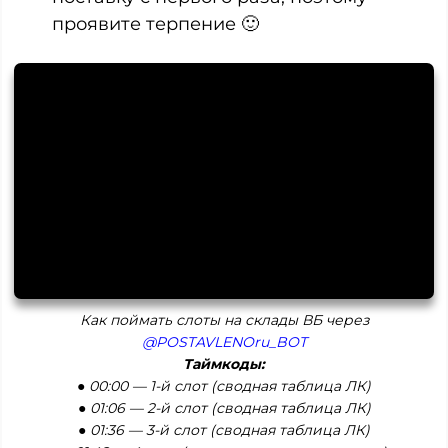
проявите терпение 🙂
Как поймать слоты на склады ВБ через
@POSTAVLENOru_BOT
Таймкоды:
● 00:00 — 1-й слот (сводная таблица ЛК)
● 01:06 — 2-й слот (сводная таблица ЛК)
● 01:36 — 3-й слот (сводная таблица ЛК)