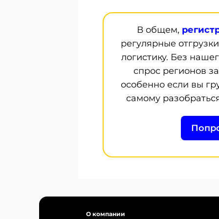
В общем,
регист
регулярные отгрузки
логистику. Без наше
спрос регионов з
особенно если вы гр
самому разобраться,
Попро
О компании