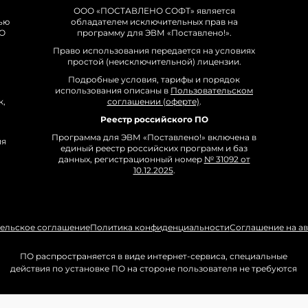
ООО «ПОСТАВЛЕНО СОФТ» является
ью
обладателем исключительных прав на
О
программу для ЭВМ «Поставлено!».
Право использования передается на условиях
простой (неисключительной) лицензии.
Подробные условия, тарифы и порядок
использования описаны в
Пользовательском
к,
соглашении (оферте)
.
Реестр российского ПО
Программа для ЭВМ «Поставлено!» включена в
ия
единый реестр российских программ и баз
данных, регистрационный номер
№ 31092 от
10.12.2025
.
ельское соглашение
Политика конфиденциальности
Соглашение на а
ПО распространяется в виде интернет-сервиса, специальные
действия по установке ПО на стороне пользователя не требуются