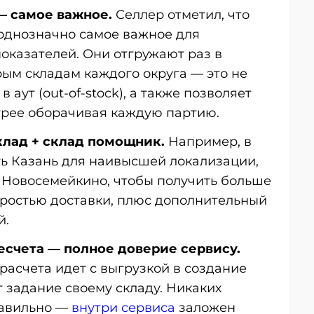
— самое важное.
Селлер отметил, что
 однозначно самое важное для
оказателей. Они отгружают раз в
ым складам каждого округа — это не
 аут (out-of-stock), а также позволяет
трее оборачивая каждую партию.
клад + склад помощник.
Например, в
ь Казань для наивысшей локализации,
т Новосемейкино, чтобы получить больше
оростью доставки, плюс дополнительный
й.
есчета — полное доверие сервису.
расчета идет с выгрузкой в создание
т задание своему складу. Никаких
равильно —
внутри сервиса
заложен