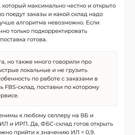
, который максимально честно и открыто
но поедут заказы и какой склад надо
 лучше алгоритма невозможно. Если
очно только подкорректировать
поставка готова.
та, но также много говорили про
ыстрые локальные и не грузить
собенность по работе с заказами в
ь FBS-склад, поставки по которому
рвисе.
енимы к любому селлеру на ВБ и
ИЛ и ИРП. Да, ФБС-склад готов открыть
ожно прийти к значению ИЛ = 0,9.