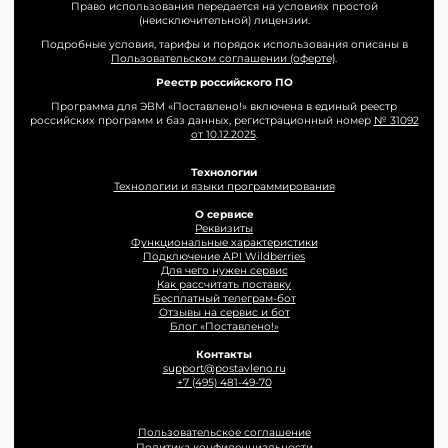
Право использования передается на условиях простой
(неисключительной) лицензии.
Подробные условия, тарифы и порядок использования описаны в
Пользовательском соглашении (оферте)
.
Реестр российского ПО
Программа для ЭВМ «Поставлено!» включена в единый реестр
российских программ и баз данных, регистрационный номер
№ 31092
от 10.12.2025
.
Технологии
Технологии и языки программирования
О сервисе
Реквизиты
Функциональные характеристики
Подключение API Wildberries
Для чего нужен сервис
Как рассчитать поставку
Бесплатный телеграм-бот
Отзывы на сервис и бот
Блог «Поставлено!»
Контакты
support@postavleno.ru
+7 (495) 481-49-70
Пользовательское соглашение
Политика конфиденциальности