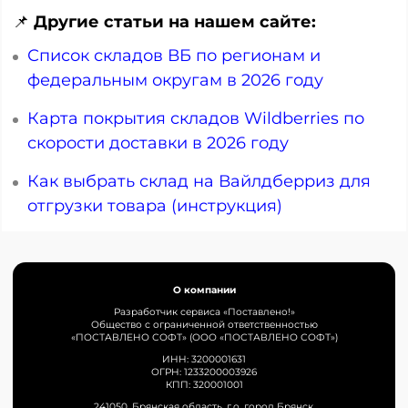
📌
Другие статьи на нашем сайте:
Список складов ВБ по регионам и
федеральным округам в 2026 году
Карта покрытия складов Wildberries по
скорости доставки в 2026 году
Как выбрать склад на Вайлдберриз для
отгрузки товара (инструкция)
О компании
Разработчик сервиса «Поставлено!»
Общество с ограниченной ответственностью
«ПОСТАВЛЕНО СОФТ» (ООО «ПОСТАВЛЕНО СОФТ»)
ИНН: 3200001631
ОГРН: 1233200003926
КПП: 320001001
241050, Брянская область, г.о. город Брянск,