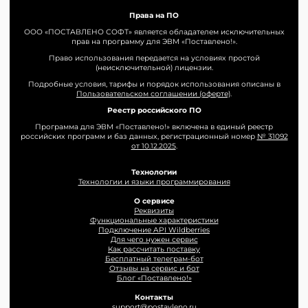
Права на ПО
ООО «ПОСТАВЛЕНО СОФТ» является обладателем исключительных
прав на программу для ЭВМ «Поставлено!».
Право использования передается на условиях простой
(неисключительной) лицензии.
Подробные условия, тарифы и порядок использования описаны в
Пользовательском соглашении (оферте)
.
Реестр российского ПО
Программа для ЭВМ «Поставлено!» включена в единый реестр
российских программ и баз данных, регистрационный номер
№ 31092
от 10.12.2025
.
Технологии
Технологии и языки программирования
О сервисе
Реквизиты
Функциональные характеристики
Подключение API Wildberries
Для чего нужен сервис
Как рассчитать поставку
Бесплатный телеграм-бот
Отзывы на сервис и бот
Блог «Поставлено!»
Контакты
support@postavleno.ru