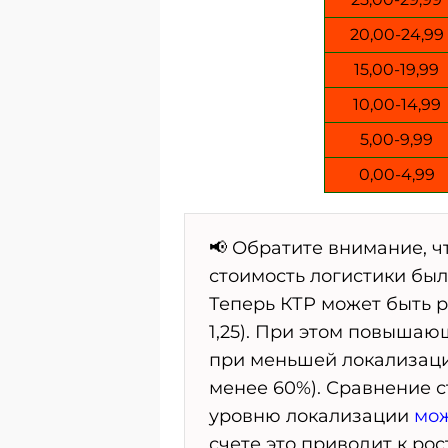
20,00-24,99
15,00-19,99
10,00-14,99
5,00-9,99
0,00-4,99
📢 Обратите внимание, чт
стоимость логистики был
Теперь КТР может быть ра
1,25). При этом повыша
при меньшей локализаци
менее 60%). Сравнение с
уровню локализации
мож
счете это приводит к ро