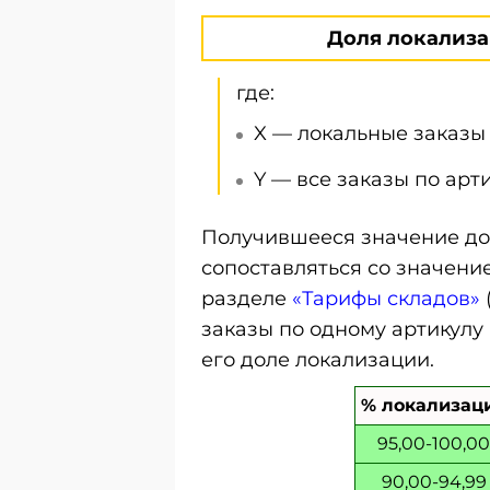
Доля локализац
где:
X — локальные заказы 
Y — все заказы по арти
Получившееся значение до
сопоставляться со значени
разделе
«Тарифы складов»
заказы по одному артикулу 
его доле локализации.
% локализац
95,00-100,00
90,00-94,99