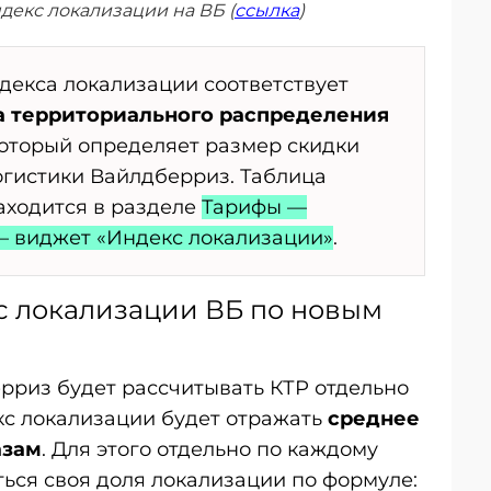
декс локализации на ВБ (
ссылка
)
декса локализации соответствует
 территориального распределения
который определяет размер скидки
огистики Вайлдберриз. Таблица
аходится в разделе
Тарифы —
 виджет «Индекс локализации»
.
кс локализации ВБ по новым
ерриз будет рассчитывать КТР отдельно
екс локализации будет отражать
среднее
азам
. Для этого отдельно по каждому
ться своя доля локализации по формуле: