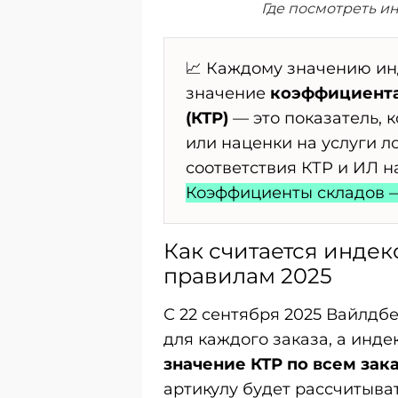
Где посмотреть ин
📈 Каждому значению ин
значение
коэффициента
(КТР)
— это показатель, 
или наценки на услуги л
соответствия КТР и ИЛ н
Коэффициенты складов —
Как считается инде
правилам 2025
С 22 сентября 2025 Вайлдб
для каждого заказа, а инд
значение КТР по всем зак
артикулу будет рассчитыва