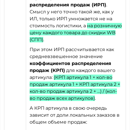
распределения продаж (ИРП)
.
Смысл у него точно такой же, как у
ИЛ, только ИРП умножается не на
стоимость логистики, а
на розничную
цену каждого товара до скидки WB
(СПП)
.
При этом ИРП рассчитывается как
средневзвешенное значение
коэффициентов распределения
продаж (КРП)
для каждого вашего
артикула:
(КРП артикула 1 × кол-во
продаж артикула 1 + КРП артикула 2 ×
кол-во продаж артикула 2 + …) / (кол-
во продаж всех артикулов)
.
А КРП артикула в свою очередь
зависит от доли локальных заказов в
общем объеме продаж: