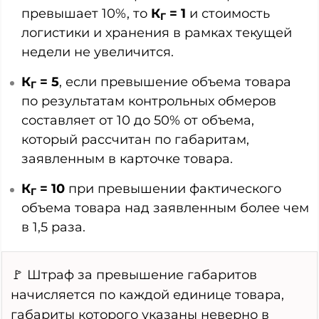
превышает 10%, то
К
= 1
и стоимость
Г
логистики и хранения в рамках текущей
недели не увеличится.
К
= 5
, если превышение объема товара
Г
по результатам контрольных обмеров
составляет от 10 до 50% от объема,
который рассчитан по габаритам,
заявленным в карточке товара.
К
= 10
при превышении фактического
Г
объема товара над заявленным более чем
в 1,5 раза.
🚩 Штраф за превышение габаритов
начисляется по каждой единице товара,
габариты которого указаны неверно в