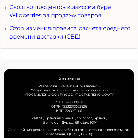
Сколько процентов комиссии берет
Wildberries за продажу товаров
Ozon изменил правила расчета среднего
времени доставки (СВД)
О компании
Разработчик сервиса «Поставлено!»
Общество с ограниченной ответственностью
«ПОСТАВЛЕНО СОФТ» (ООО «ПОСТАВЛЕНО СОФТ»)
ИНН: 3200001631
ОГРН: 1233200003926
КПП: 320001001
241050, Брянская область, г.о. город Брянск,
г Брянск, ул Дуки, д. 69, офис 901/1
Основной вид деятельности: разработка компьютерного программного
обеспечения (ОКВЭД: 62.01)