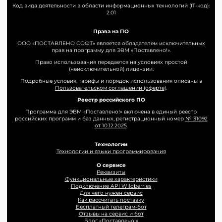
Код вида деятельности в области информационных технологий (IT-код):
2.01
Права на ПО
ООО «ПОСТАВЛЕНО СОФТ» является обладателем исключительных
прав на программу для ЭВМ «Поставлено!».
Право использования передается на условиях простой
(неисключительной) лицензии.
Подробные условия, тарифы и порядок использования описаны в
Пользовательском соглашении (оферте)
.
Реестр российского ПО
Программа для ЭВМ «Поставлено!» включена в единый реестр
российских программ и баз данных, регистрационный номер
№ 31092
от 10.12.2025
.
Технологии
Технологии и языки программирования
О сервисе
Реквизиты
Функциональные характеристики
Подключение API Wildberries
Для чего нужен сервис
Как рассчитать поставку
Бесплатный телеграм-бот
Отзывы на сервис и бот
Блог «Поставлено!»