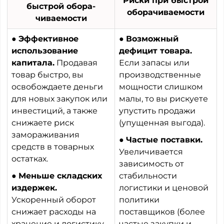
Риски при быстрой
быстрой обора­
обора­чиваемости
чиваемости
●
Эффективное
●
Возможный
использование
дефицит товара.
капитала.
Продавая
Если запасы или
товар быстро, вы
производствен­ные
освобождаете деньги
мощности слишком
для новых закупок или
малы, то вы рискуете
инвестиций, а также
упустить продажи
снижаете риск
(упущенная выгода).
замораживания
●
Частые поставки.
средств в товарных
Увеличивается
остатках.
зависимость от
●
Меньше складских
стабильности
издержек.
логистики и ценовой
Ускоренный оборот
политики
снижает расходы на
поставщиков (более
хранение и логистику
частые закупки и