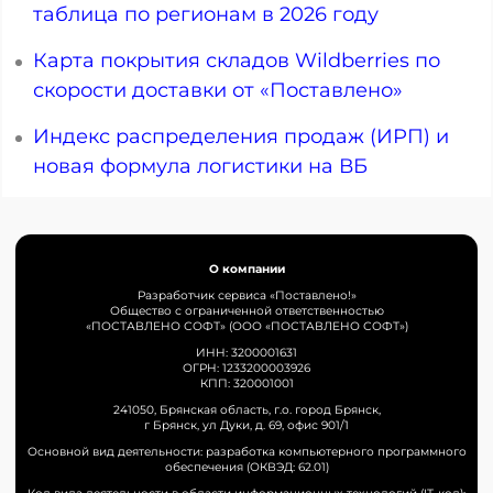
таблица по регионам в 2026 году
Карта покрытия складов Wildberries по
скорости доставки от «Поставлено»
Индекс распределения продаж (ИРП) и
новая формула логистики на ВБ
О компании
Разработчик сервиса «Поставлено!»
Общество с ограниченной ответственностью
«ПОСТАВЛЕНО СОФТ» (ООО «ПОСТАВЛЕНО СОФТ»)
ИНН: 3200001631
ОГРН: 1233200003926
КПП: 320001001
241050, Брянская область, г.о. город Брянск,
г Брянск, ул Дуки, д. 69, офис 901/1
Основной вид деятельности: разработка компьютерного программного
обеспечения (ОКВЭД: 62.01)