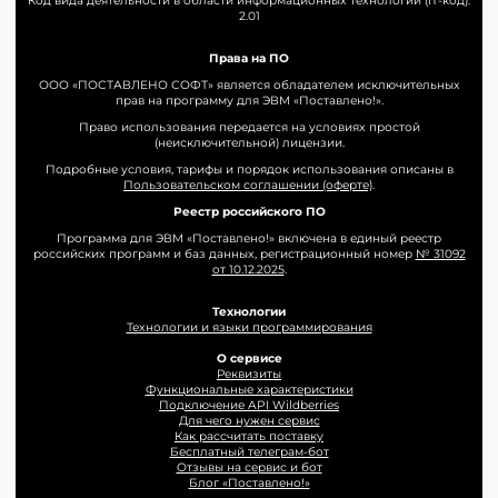
Код вида деятельности в области информационных технологий (IT-код):
2.01
Права на ПО
ООО «ПОСТАВЛЕНО СОФТ» является обладателем исключительных
прав на программу для ЭВМ «Поставлено!».
Право использования передается на условиях простой
(неисключительной) лицензии.
Подробные условия, тарифы и порядок использования описаны в
Пользовательском соглашении (оферте)
.
Реестр российского ПО
Программа для ЭВМ «Поставлено!» включена в единый реестр
российских программ и баз данных, регистрационный номер
№ 31092
от 10.12.2025
.
Технологии
Технологии и языки программирования
О сервисе
Реквизиты
Функциональные характеристики
Подключение API Wildberries
Для чего нужен сервис
Как рассчитать поставку
Бесплатный телеграм-бот
Отзывы на сервис и бот
Блог «Поставлено!»