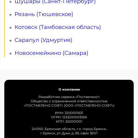
Шушары (Санкт-Петербург)
Рязань (Тюшевское)
Котовск (Тамбовская область)
Сарапул (Удмуртия)
Новосемейкино (Самара)
О компании
Разработчик сервиса «Поставлено!»
Общество с ограниченной ответственностью
«ПОСТАВЛЕНО СОФТ» (ООО «ПОСТАВЛЕНО СОФТ»)
ИНН: 3200001631
ОГРН: 1233200003926
КПП: 320001001
241050, Брянская область, г.о. город Брянск,
г Брянск, ул Дуки, д. 69, офис 901/1